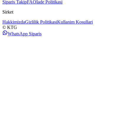
Siparis Takip
FAQ
Iade Politikasi
Sirket
Hakkimizda
Gizlilik Politikasi
Kullanim Kosullari
© KTG
WhatsApp Siparis