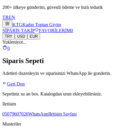
200+ ülkeye gönderim, güvenli ödeme ve hızlı tedarik
TR
EN
KTG
Kadın Toptan Giyim
SİPARİŞ TAKİP
FAVORİLERİM
0
TRY
USD
EUR
Yukleniyor...
0
Siparis Sepeti
Adetleri duzenleyin ve siparisinizi WhatsApp ile gonderin.
Geri Don
Sepetiniz su an bos. Katalogdan urun ekleyebilirsiniz.
Iletisim
05079607026
WhatsApp
Iletisim Sayfasi
Musteriler